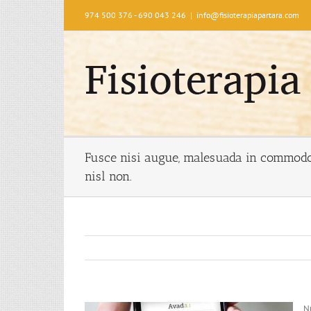
Saltar
974 500 376 - 690 043 246
|
info@fisioterapiapartara.com
al
contenido
Fusce nisi augue, malesuada in commodo 
nisl non.
Nu