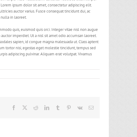
 Lorem ipsum dolor sit amet, consectetur adipiscing elit.
ltricies auctor varius. Fusce consequat tincidunt dui, ac
nulla in laoreet.
odo quis, euismod quis orci. Integer vitae nisl non augue
 auctor imperdiet. Ut a nisl sit amet odio accumsan laoreet.
t sodales sapien, id congue magna malesuada ut. Class aptent
um tortor nisi, egestas eget molestie tincidunt, tempus sed
turpis adipiscing pulvinar. Aliquam erat volutpat. Vivamus
Facebook
X
Reddit
LinkedIn
Tumblr
Pinterest
Vk
Correo
electrónico