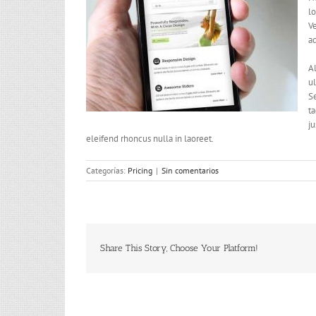
lo
Ve
ad
A
ul
Se
ta
ju
eleifend rhoncus nulla in laoreet.
Categorías:
Pricing
|
Sin comentarios
Share This Story, Choose Your Platform!