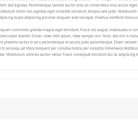
rem sed egestas. Pellentesque laoreet auctor eros, et consectetur eros auctor eget.
stibulum tortor nisi, egestas eget molestie tincidunt, tempus sed justo. Vestibulum u
ipiscing turpis adipiscing pulvinar. Aliquam erat volutpat. Vivamus eleifend rhoncus 
liquam commodo gravida magna eget tincidunt. Fusce nisi augue, malesuada in comm
lamcorper blandit. Donec vitae nibh ipsum, vitae semper orci. Nunc sed elit in nulla
d pharetra lectus in arcu pellentesque et iaculis justo pellentesque. Etiam laoree
citi sociosqu ad litora torquent per conubia nostra, per inceptos himenaeos.Vestibul
sto. Vestibulum ultricies auctor varius. Fusce consequat tincidunt dui, ac adipiscing 