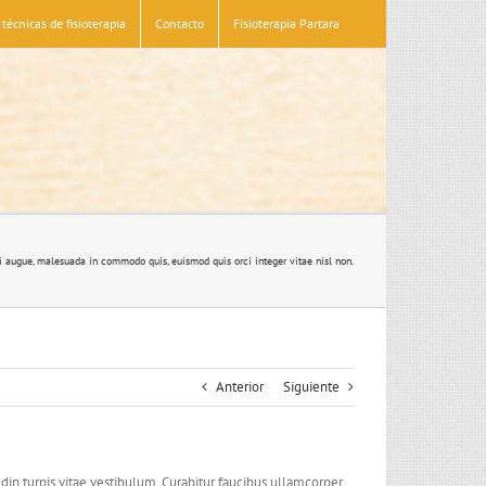
técnicas de fisioterapia
Contacto
Fisioterapia Partara
i augue, malesuada in commodo quis, euismod quis orci integer vitae nisl non.
Anterior
Siguiente
udin turpis vitae vestibulum. Curabitur faucibus ullamcorper