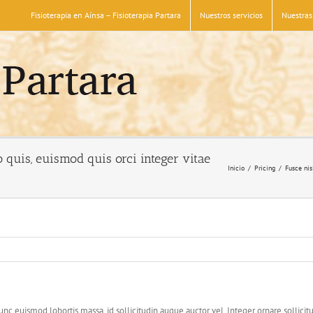
Fisioterapia en Aínsa – Fisioterapia Partara
Nuestros servicios
Nuestras 
quis, euismod quis orci integer vitae
Inicio
Pricing
Fusce nis
nc euismod lobortis massa, id sollicitudin augue auctor vel. Integer ornare sollicit