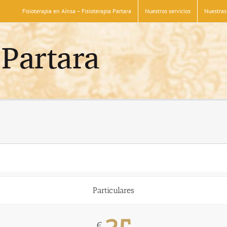
Fisioterapia en Aínsa – Fisioterapia Partara
Nuestros servicios
Nuestras 
Particulares
€