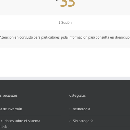
35
1 Sesión
Atención en consulta para particulares, pida información para consulta en domicilio
s recientes
Categorías
ia de inversión
neurología
 curiosos sobre el sistema
Sin categoría
lético