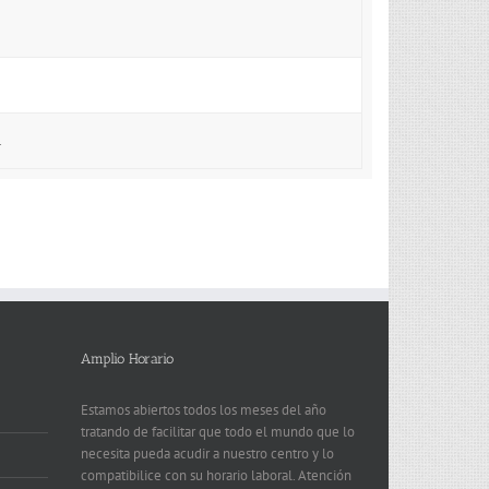
.
Amplio Horario
Estamos abiertos todos los meses del año
tratando de facilitar que todo el mundo que lo
necesita pueda acudir a nuestro centro y lo
compatibilice con su horario laboral. Atención