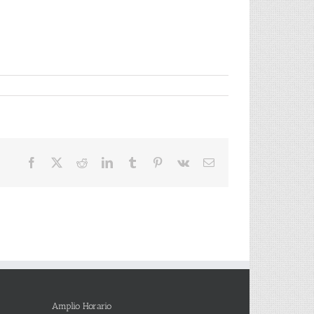
Facebook
X
Reddit
LinkedIn
Tumblr
Pinterest
Vk
Correo
electrónico
Amplio Horario